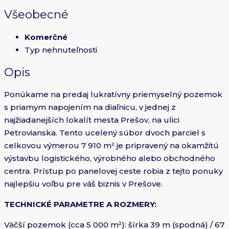
Všeobecné
Komerčné
Typ nehnuteľnosti
Opis
Ponúkame na predaj lukratívny priemyselný pozemok
s priamym napojením na diaľnicu, v jednej z
najžiadanejších lokalít mesta Prešov, na ulici
Petrovianska. Tento ucelený súbor dvoch parciel s
celkovou výmerou 7 910 m² je pripravený na okamžitú
výstavbu logistického, výrobného alebo obchodného
centra. Prístup po panelovej ceste robia z tejto ponuky
najlepšiu voľbu pre váš biznis v Prešove.
TECHNICKÉ PARAMETRE A ROZMERY:
Väčší pozemok (cca 5 000 m²): šírka 39 m (spodná) / 67