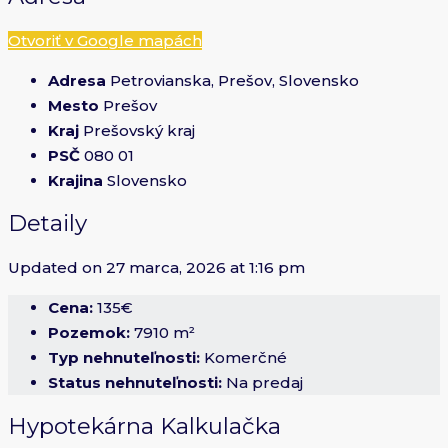
Otvoriť v Google mapách
Adresa
Petrovianska, Prešov, Slovensko
Mesto
Prešov
Kraj
Prešovský kraj
PSČ
080 01
Krajina
Slovensko
Detaily
Updated on 27 marca, 2026 at 1:16 pm
Cena:
135€
Pozemok:
7910 m²
Typ nehnuteľnosti:
Komerčné
Status nehnuteľnosti:
Na predaj
Hypotekárna Kalkulačka