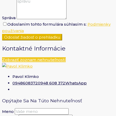
Správa
Odoslaním tohto formulára súhlasím s:
Podmienky
používania
Odoslať žiadosť o prehliadku
Kontaktné Informácie
Zobraziť zoznam nehnuteľností
Pavol Klimko
0948608372
0948 608 372
WhatsApp
Opýtajte Sa Na Túto Nehnuteľnosť
Meno