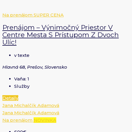
Na prenájom
SUPER CENA
Prenájom – Výnimočný Priestor V
Centre Mesta S Prístupom Z Dvoch
Ulíc!
v texte
Hlavná 68, Prešov, Slovensko
Vaňa:
1
Služby
Detaily
Jana Michalčík Adamová
Jana Michalčík Adamová
Na prenájom
NOVINKA
600€