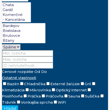
Cenové rozpätie
Od
Do
Ostatné vlastnosti
Bazén
Chladnička
Externé žalúzie
Gril
Klimatizácia
Mikrovlnka
Optický internet
Posilňovňa
Práčka
Práčovňa
Sauna
Sušička
Trávnik
Vonkajšia sprcha
WiFi
Hľadať