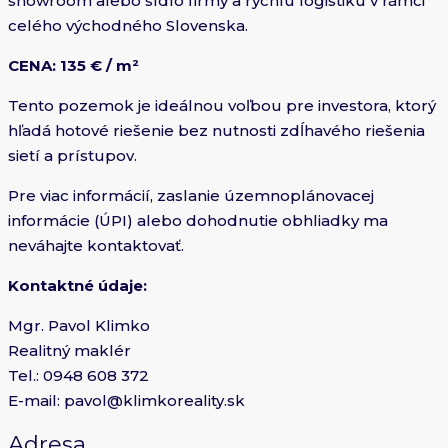
showroom alebo sídlo firmy a rýchlu logistiku v rámci
celého východného Slovenska.
CENA: 135 € / m²
Tento pozemok je ideálnou voľbou pre investora, ktorý
hľadá hotové riešenie bez nutnosti zdĺhavého riešenia
sietí a prístupov.
Pre viac informácií, zaslanie územnoplánovacej
informácie (ÚPI) alebo dohodnutie obhliadky ma
neváhajte kontaktovať.
Kontaktné údaje:
Mgr. Pavol Klimko
Realitný maklér
Tel.: 0948 608 372
E-mail: pavol@klimkoreality.sk
Adresa