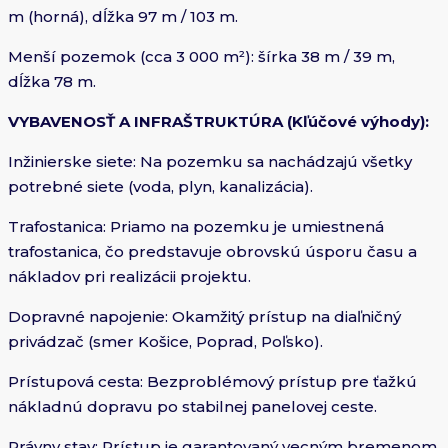
m (horná), dĺžka 97 m / 103 m.
Menší pozemok (cca 3 000 m²): šírka 38 m / 39 m,
dĺžka 78 m.
VYBAVENOSŤ A INFRAŠTRUKTÚRA (Kľúčové výhody):
Inžinierske siete: Na pozemku sa nachádzajú všetky
potrebné siete (voda, plyn, kanalizácia).
Trafostanica: Priamo na pozemku je umiestnená
trafostanica, čo predstavuje obrovskú úsporu času a
nákladov pri realizácii projektu.
Dopravné napojenie: Okamžitý prístup na diaľničný
privádzač (smer Košice, Poprad, Poľsko).
Prístupová cesta: Bezproblémový prístup pre ťažkú
nákladnú dopravu po stabilnej panelovej ceste.
Právny stav: Prístup je garantovaný vecným bremenom