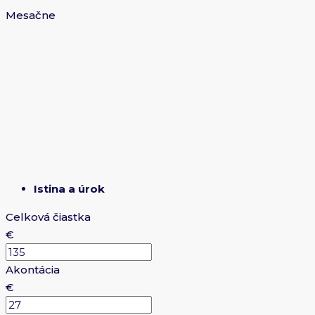
Mesačne
Istina a úrok
Celková čiastka
€
Akontácia
€