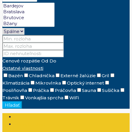
Cenové rozpätie
Od
Do
Ostatné vlastnosti
Bazén
Chladnička
Externé žalúzie
Gril
Klimatizácia
Mikrovlnka
Optický internet
Posilňovňa
Práčka
Práčovňa
Sauna
Sušička
Trávnik
Vonkajšia sprcha
WiFi
Hľadať
Prihlásenie
Zaregistrovať