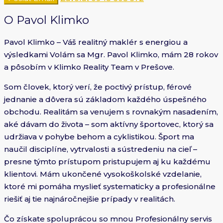
O Pavol Klimko
Pavol Klimko – Váš realitný maklér s energiou a
výsledkami Volám sa Mgr. Pavol Klimko, mám 28 rokov
a pôsobím v Klimko Reality Team v Prešove.
Som človek, ktorý verí, že poctivý prístup, férové
jednanie a dôvera sú základom každého úspešného
obchodu. Realitám sa venujem s rovnakým nasadením,
aké dávam do života – som aktívny športovec, ktorý sa
udržiava v pohybe behom a cyklistikou. Šport ma
naučil disciplíne, vytrvalosti a sústredeniu na cieľ –
presne týmto prístupom pristupujem aj ku každému
klientovi. Mám ukončené vysokoškolské vzdelanie,
ktoré mi pomáha myslieť systematicky a profesionálne
riešiť aj tie najnáročnejšie prípady v realitách.
Čo získate spoluprácou so mnou Profesionálny servis