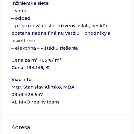
Inžinierske siete:
– voda
– odpad
– prístupová cesta – drvený asfalt, neskôr
dostane riadne finálnu verziu + chodníky a
osvetlenie
– elektrina – v štádiu riešenia
Cena za m²: 165 €/ m²
Cena : 134.145,-€
Viac info:
Mgr. Stanislav Klimko, MBA
0949 428 547
KLIMKO reality team
Adresa