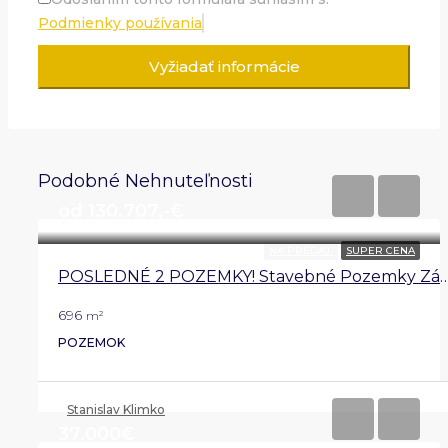
Podmienky používania
Vyžiadať informácie
Podobné Nehnuteľnosti
od 130.707,-€
NA PREDAJ
SUPER CENA
POSLEDNÉ 2 POZEMKY! Stavebné Pozemky Záborské – Ideálna Investí
696
m²
POZEMOK
Stanislav Klimko
37.000€