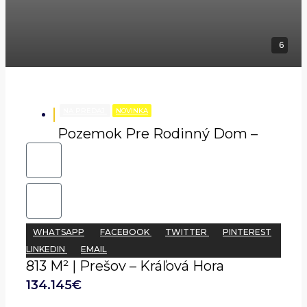
6
NA PREDAJ
NOVINKA
Pozemok Pre Rodinný Dom –
WHATSAPP
FACEBOOK
TWITTER
PINTEREST
LINKEDIN
EMAIL
813 M² | Prešov – Kráľová Hora
134.145€