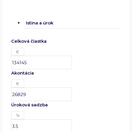
Istina a úrok
Celková čiastka
€
Akontácia
€
Úroková sadzba
%