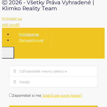
Ⓒ 2026 - Všetky Práva Vyhradené |
Klimko Reality Team
Prihlásiť sa
Môj profil
Prihlásenie
Zaregistrovať
×
Zapamätať si ma
Stratili ste svoje heslo?