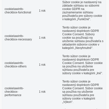
Súbor cookie je nastavený na
základe súhlasu so súbormi
cookielawinfo-
cookie GDPR na
1 rok
checkbox-functional
zaznamenanie súhlasu
používateľa pre súbory cookie
v kategórii „Funkčné“.
Tento súbor cookie je
nastavený doplnkom GDPR
Cookie Consent. Súbory
cookielawinfo-
1 rok
cookie sa používajú na
checkbox-necessary
uloženie súhlasu používateľa s
ukladaním súborov cookie v
kategórii „Nevyhnutné“.
Tento súbor cookie je
nastavený doplnkom GDPR
cookielawinfo-
Cookie Consent. Súbor cookie
1 rok
checkbox-others
sa používa na uloženie
súhlasu používateľa pre
súbory cookie v kategórii „Iné".
Tento súbor cookie je
nastavený doplnkom GDPR
cookielawinfo-
Cookie Consent. Súbor cookie
checkbox-
1 rok
sa používa na uloženie
performance
súhlasu používateľa pre
súbory cookie v kategórii
„Výkon“.