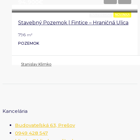
94.900€
NA PREDAJ
NOVINKA
Stavebný Pozemok | Fintice – Hraničná Ulica
796
m²
POZEMOK
Stanislav Klimko
Kancelária
Budovateľská 63, Prešov
0949 428 547