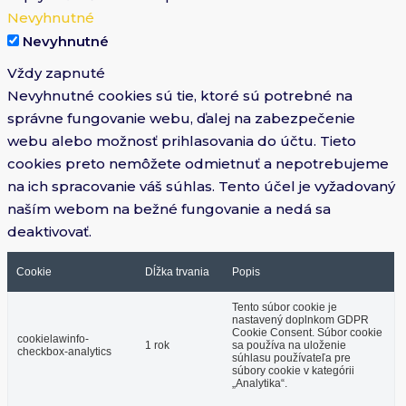
Nevyhnutné
Nevyhnutné
Vždy zapnuté
Nevyhnutné cookies sú tie, ktoré sú potrebné na
správne fungovanie webu, ďalej na zabezpečenie
webu alebo možnosť prihlasovania do účtu. Tieto
cookies preto nemôžete odmietnuť a nepotrebujeme
na ich spracovanie váš súhlas. Tento účel je vyžadovaný
naším webom na bežné fungovanie a nedá sa
deaktivovať.
Cookie
Dĺžka trvania
Popis
Tento súbor cookie je
nastavený doplnkom GDPR
Cookie Consent. Súbor cookie
cookielawinfo-
1 rok
sa používa na uloženie
checkbox-analytics
súhlasu používateľa pre
súbory cookie v kategórii
„Analytika“.