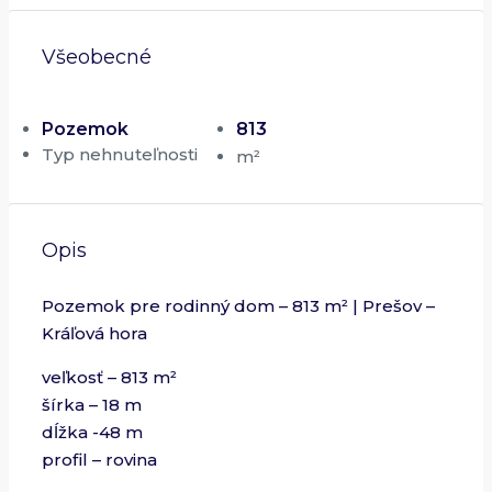
Všeobecné
Pozemok
813
Typ nehnuteľnosti
m²
Opis
Pozemok pre rodinný dom – 813 m² | Prešov –
Kráľová hora
veľkosť – 813 m²
šírka – 18 m
dĺžka -48 m
profil – rovina