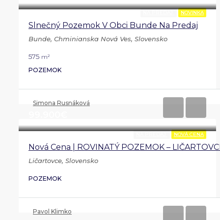
NA PREDAJ
NOVINKA
Slnečný Pozemok V Obci Bunde Na Predaj
Bunde, Chminianska Nová Ves, Slovensko
575
m²
POZEMOK
Simona Rusnáková
99.900€
NA PREDAJ
NOVÁ CENA
Nová Cena | ROVINATÝ POZEMOK – LIČARTOVC
Ličartovce, Slovensko
POZEMOK
Pavol Klimko