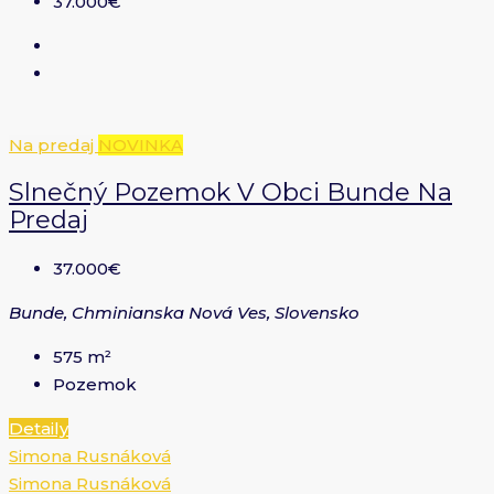
37.000€
Na predaj
NOVINKA
Slnečný Pozemok V Obci Bunde Na
Predaj
37.000€
Bunde, Chminianska Nová Ves, Slovensko
575
m²
Pozemok
Detaily
Simona Rusnáková
Simona Rusnáková