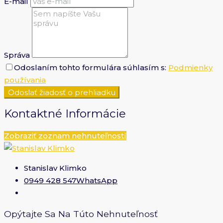
E-mail
Správa
Odoslaním tohto formulára súhlasím s:
Podmienky
používania
Odoslať žiadosť o prehliadku
Kontaktné Informácie
Zobraziť zoznam nehnuteľností
Stanislav Klimko
0949 428 547
WhatsApp
Opýtajte Sa Na Túto Nehnuteľnosť