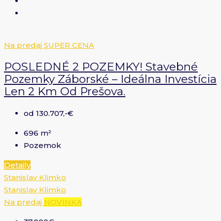
Na predaj
SUPER CENA
POSLEDNÉ 2 POZEMKY! Stavebné
Pozemky Záborské – Ideálna Investícia
Len 2 Km Od Prešova.
od 130.707,-€
696
m²
Pozemok
Detaily
Stanislav Klimko
Stanislav Klimko
Na predaj
NOVINKA