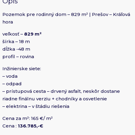
Opis
Pozemok pre rodinný dom – 829 m² | Prešov – Kráľová
hora
veľkosť –
829 m²
šírka – 18 m
dĺžka -48 m
profil – rovina
Inžinierske siete:
– voda
– odpad
– prístupová cesta – drvený asfalt, neskôr dostane
riadne finálnu verziu + chodníky a osvetlenie
– elektrina – v štádiu riešenia
Cena za m²: 165 €/ m²
Cena :
136.785,-€