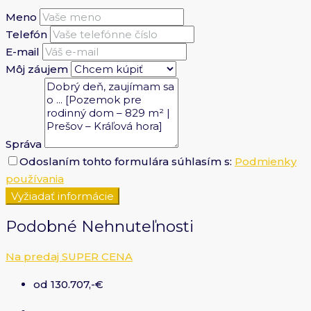
Meno
Telefón
E-mail
Môj záujem
Správa
Odoslaním tohto formulára súhlasím s:
Podmienky
používania
Vyžiadať informácie
Podobné Nehnuteľnosti
Na predaj
SUPER CENA
od 130.707,-€