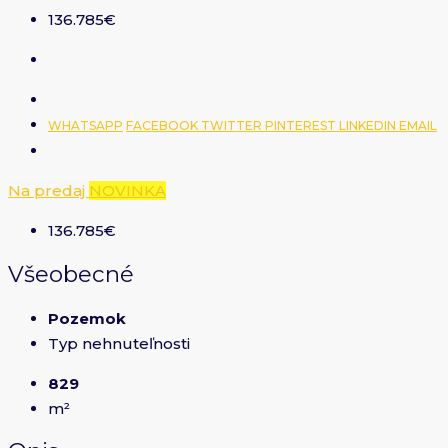
136.785€
WHATSAPP
FACEBOOK
TWITTER
PINTEREST
LINKEDIN
EMAIL
Na predaj
NOVINKA
136.785€
Všeobecné
Pozemok
Typ nehnuteľnosti
829
m²