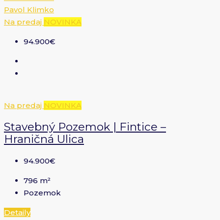
Pavol Klimko
Na predaj
NOVINKA
94.900€
Na predaj
NOVINKA
Stavebný Pozemok | Fintice –
Hraničná Ulica
94.900€
796
m²
Pozemok
Detaily