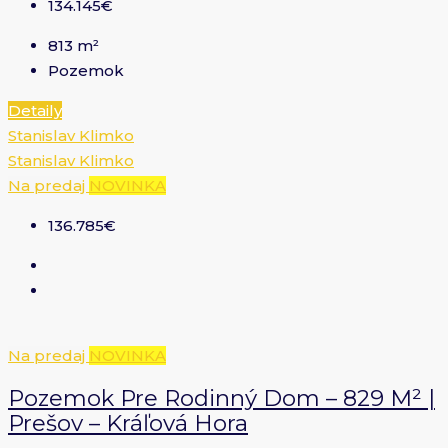
134.145€
813
m²
Pozemok
Detaily
Stanislav Klimko
Stanislav Klimko
Na predaj
NOVINKA
136.785€
Na predaj
NOVINKA
Pozemok Pre Rodinný Dom – 829 M² |
Prešov – Kráľová Hora