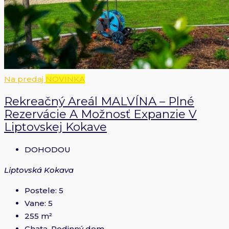
Na predaj
NOVINKA
Rekreačný Areál MALVÍNA – Plné
Rezervácie A Možnosť Expanzie V
Liptovskej Kokave
DOHODOU
Liptovská Kokava
Postele:
5
Vane:
5
255
m²
Chata, Rodinný dom