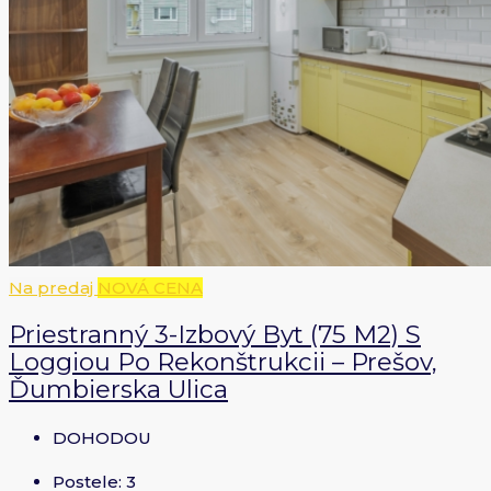
Na predaj
NOVÁ CENA
Priestranný 3-Izbový Byt (75 M2) S
Loggiou Po Rekonštrukcii – Prešov,
Ďumbierska Ulica
DOHODOU
Postele:
3