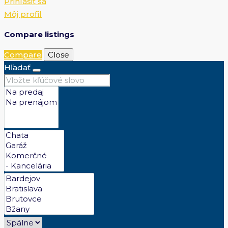
Prihlásiť sa
Môj profil
Compare listings
Compare
Close
Hľadať