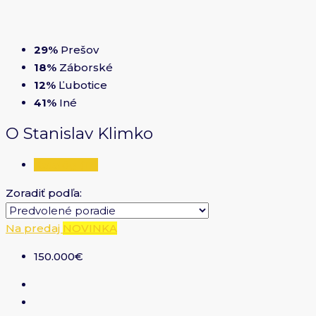
29%
Prešov
18%
Záborské
12%
Ľubotice
41%
Iné
O Stanislav Klimko
Katalóg (17)
Zoradiť podľa:
Na predaj
NOVINKA
150.000€