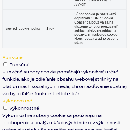
súbory cookie v kategórii
„Výkon“.
Súbor cookie je nastavený
doplnkom GDPR Cookie
Consent a používa sa na
uloženie toho, či používateľ
viewed_cookie_policy
1 rok
súhlasil alebo nesúhlasil s
používaním súborov cookie.
Neuchováva žiadne osobné
údaje.
Funkčné
Funkčné
Funkčné súbory cookie pomáhajú vykonávať určité
funkcie, ako je zdieľanie obsahu webovej stránky na
platformách sociálnych médií, zhromažďovanie spätnej
väzby a ďalšie funkcie tretích strán.
Výkonnostné
Výkonnostné
Výkonnostné súbory cookie sa používajú na
pochopenie a analýzu kľúčových indexov výkonnosti
webovej stránky, čo pomáha pri poskytovaní lepšej