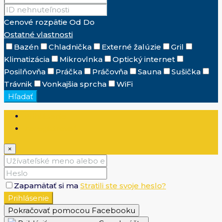
Cenové rozpätie
Od
Do
Ostatné vlastnosti
Bazén
Chladnička
Externé žalúzie
Gril
Klimatizácia
Mikrovlnka
Optický internet
Posilňovňa
Práčka
Práčovňa
Sauna
Sušička
Trávnik
Vonkajšia sprcha
WiFi
Hľadať
Prihlásenie
Zaregistrovať
×
Zapamätať si ma
Stratili ste svoje heslo?
Prihlásenie
Pokračovať pomocou Facebooku