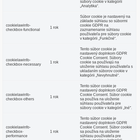
súbory cookie v kategórii
„Analytika“.
Súbor cookie je nastavený na
základe súhlasu so súbormi
cookielawinfo-
cookie GDPR na
1 rok
checkbox-functional
zaznamenanie súhlasu
používateľa pre súbory cookie
v kategórii „Funkčné“.
Tento súbor cookie je
nastavený doplnkom GDPR
Cookie Consent. Súbory
cookielawinfo-
1 rok
cookie sa používajú na
checkbox-necessary
uloženie súhlasu používateľa s
ukladaním súborov cookie v
kategórii „Nevyhnutné“.
Tento súbor cookie je
nastavený doplnkom GDPR
cookielawinfo-
Cookie Consent. Súbor cookie
1 rok
checkbox-others
sa používa na uloženie
súhlasu používateľa pre
súbory cookie v kategórii „Iné".
Tento súbor cookie je
nastavený doplnkom GDPR
cookielawinfo-
Cookie Consent. Súbor cookie
checkbox-
1 rok
sa používa na uloženie
performance
súhlasu používateľa pre