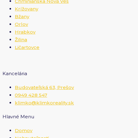
Chminianska Nová Ves
Krížovany
Bžany
Orlov
Hrabkov
Žilina
Ličartovce
Kancelária
Budovateľská 63, Prešov
0949 428 547
klimko@klimkoreality.sk
Hlavné Menu
Domov