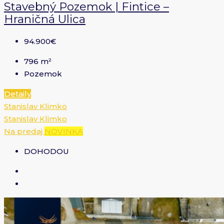
Stavebný Pozemok | Fintice –
Hraničná Ulica
94.900€
796
m²
Pozemok
Detaily
Stanislav Klimko
Stanislav Klimko
Na predaj
NOVINKA
DOHODOU