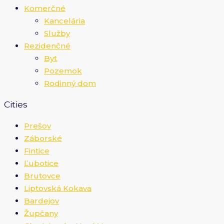
Komerčné
Kancelária
Služby
Rezidenčné
Byt
Pozemok
Rodinný dom
Cities
Prešov
Záborské
Fintice
Ľubotice
Brutovce
Liptovská Kokava
Bardejov
Župčany