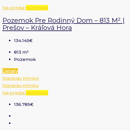
Na predaj
NOVINKA
Pozemok Pre Rodinný Dom – 813 M² |
Prešov – Kráľová Hora
134.145€
813
m²
Pozemok
Detaily
Stanislav Klimko
Stanislav Klimko
Na predaj
NOVINKA
136.785€