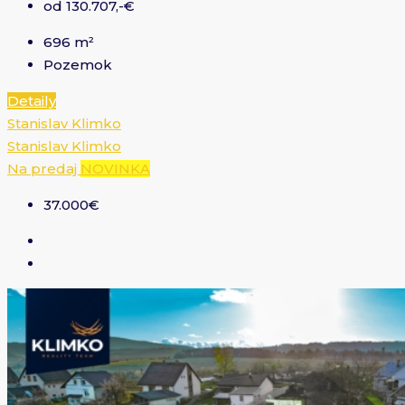
od 130.707,-€
696
m²
Pozemok
Detaily
Stanislav Klimko
Stanislav Klimko
Na predaj
NOVINKA
37.000€