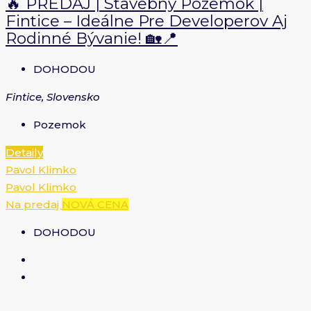
🔥 PREDAJ | Stavebný Pozemok |
Fintice – Ideálne Pre Developerov Aj
Rodinné Bývanie! 🏡📍
DOHODOU
Fintice, Slovensko
Pozemok
Detaily
Pavol Klimko
Pavol Klimko
Na predaj
NOVÁ CENA
DOHODOU