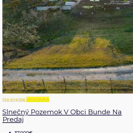
Na predaj
NOVINKA
Slnečný Pozemok V Obci Bunde Na
Predaj
37.000€