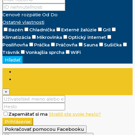
Cenové rozpätie
Od
Do
Ostatné vlastnosti
Bazén
Chladnička
Externé žalúzie
Gril
Klimatizácia
Mikrovlnka
Optický internet
Posilňovňa
Práčka
Práčovňa
Sauna
Sušička
Trávnik
Vonkajšia sprcha
WiFi
Hľadať
Prihlásenie
Zaregistrovať
×
Zapamätať si ma
Stratili ste svoje heslo?
Prihlásenie
Pokračovať pomocou Facebooku