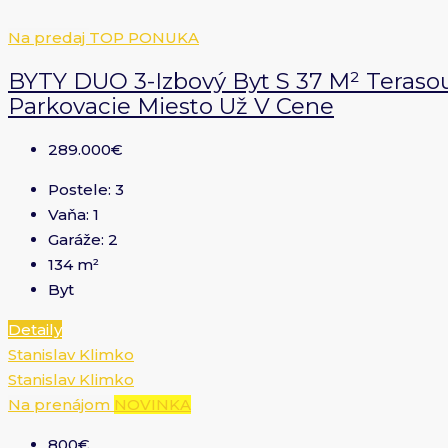
Na predaj
TOP PONUKA
BYTY DUO 3-Izbový Byt S 37 M² Terasou
Parkovacie Miesto Už V Cene
289.000€
Postele:
3
Vaňa:
1
Garáže:
2
134
m²
Byt
Detaily
Stanislav Klimko
Stanislav Klimko
Na prenájom
NOVINKA
800€