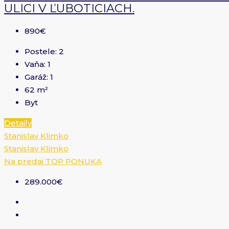
ULICI V ĽUBOTICIACH.
890€
Postele:
2
Vaňa:
1
Garáž:
1
62
m²
Byt
Detaily
Stanislav Klimko
Stanislav Klimko
Na predaj
TOP PONUKA
289.000€