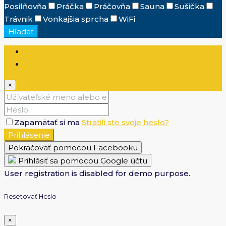
Posilňovňa
Práčka
Práčovňa
Sauna
Sušička
Trávnik
Vonkajšia sprcha
WiFi
Hľadať
Prihlásenie
Zaregistrovať
×
Zapamätať si ma
Stratili ste svoje heslo?
Prihlásenie
Pokračovať pomocou Facebooku
Prihlásiť sa pomocou Google účtu
User registration is disabled for demo purpose.
Resetovať Heslo
×