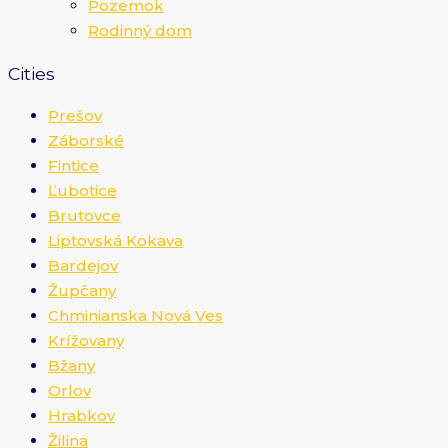
Pozemok
Rodinný dom
Cities
Prešov
Záborské
Fintice
Ľubotice
Brutovce
Liptovská Kokava
Bardejov
Župčany
Chminianska Nová Ves
Krížovany
Bžany
Orlov
Hrabkov
Žilina