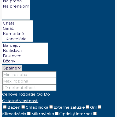
Cenové rozpätie
Od
Do
Ostatné vlastnosti
Bazén
Chladnička
Externé žalúzie
Gril
Klimatizácia
Mikrovlnka
Optický internet