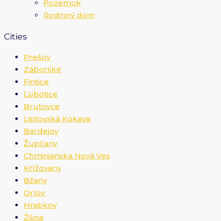
Pozemok
Rodinný dom
Cities
Prešov
Záborské
Fintice
Ľubotice
Brutovce
Liptovská Kokava
Bardejov
Župčany
Chminianska Nová Ves
Krížovany
Bžany
Orlov
Hrabkov
Žilina