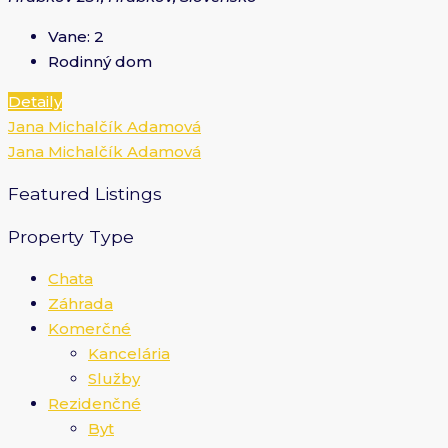
Vane:
2
Rodinný dom
Detaily
Jana Michalčík Adamová
Jana Michalčík Adamová
Featured Listings
Property Type
Chata
Záhrada
Komerčné
Kancelária
Služby
Rezidenčné
Byt