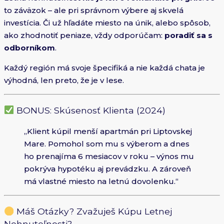
to záväzok – ale pri správnom výbere aj skvelá
investícia. Či už hľadáte miesto na únik, alebo spôsob,
ako zhodnotiť peniaze, vždy odporúčam:
poradiť sa s
odborníkom
.
Každý región má svoje špecifiká a nie každá chata je
výhodná, len preto, že je v lese.
BONUS: Skúsenosť Klienta (2024)
„Klient kúpil menší apartmán pri Liptovskej
Mare. Pomohol som mu s výberom a dnes
ho prenajíma 6 mesiacov v roku – výnos mu
pokrýva hypotéku aj prevádzku. A zároveň
má vlastné miesto na letnú dovolenku.“
Máš Otázky? Zvažuješ Kúpu Letnej
Nehnuteľnosti?