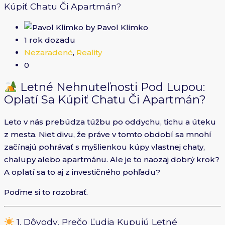
Kúpiť Chatu Či Apartmán?
by Pavol Klimko
1 rok dozadu
Nezaradené
,
Reality
0
Letné Nehnuteľnosti Pod Lupou:
Oplatí Sa Kúpiť Chatu Či Apartmán?
Leto v nás prebúdza túžbu po oddychu, tichu a úteku
z mesta. Niet divu, že práve v tomto období sa mnohí
začínajú pohrávať s myšlienkou kúpy vlastnej chaty,
chalupy alebo apartmánu. Ale je to naozaj dobrý krok?
A oplatí sa to aj z investičného pohľadu?
Poďme si to rozobrať.
1. Dôvody, Prečo Ľudia Kupujú Letné