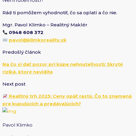
Rád ti pomôžem vyhodnotiť, čo sa oplatí a čo nie.
Mgr. Pavol Klimko – Realitný Maklér
0948 608 372
pavol@klimkoreality.sk
Predošlý článok
Na čo si dať pozor pri kúpe nehnuteľnosti: Skryté
riziká, ktoré nevidíte
Next post
Realitný trh 2025: Ceny opäť rastú. Čo to znamená
pre kupujúcich a predávajúcich?
Pavol Klimko