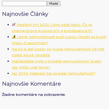
Hľadať
Najnovšie Články
Realitný trh 2025: Ceny opäť rastú. Čo to
znamená pre kupujúcich a predávajúcich?
Letné nehnuteľnosti pod lupou: Oplatí sa kúpiť
chatu či apartmán?
Na čo si dať pozor pri kúpe nehnuteľnosti: Skryté
riziká, ktoré nevidíte
Najčastejšie mýty o predaji nehnuteľností (a ako
vás môžu stáť tisíce)
Jar 2025: Najlepší čas predať nehnuteľnosť?
Najnovšie Komentáre
Žiadne komentáre na zobrazenie.