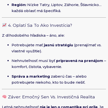
Región:
Nízke Tatry, Liptov, Záhorie, Štiavnicko…
každá oblasť má špecifiká.
4. Oplatí Sa To Ako Investícia?
Z dlhodobého hľadiska – áno, ale:
Potrebujete mať
jasnú stratégiu
(prenajímať vs.
vlastné využitie).
Nehnuteľnosť musí byť
pripravená na prenájom
–
komfort, čistota, vybavenie.
Správa a marketing
zaberú čas – alebo
potrebujete niekoho, kto to bude riešiť.
Záver: Emočný Sen Vs. Investičná Realita
Letná nehnuteľnosť
nie je len o romantike pri grile
. Je