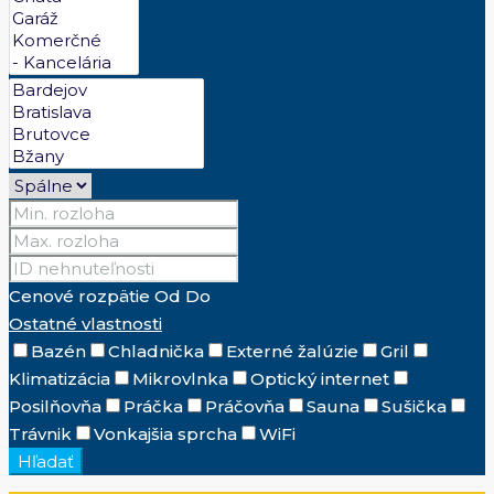
Cenové rozpätie
Od
Do
Ostatné vlastnosti
Bazén
Chladnička
Externé žalúzie
Gril
Klimatizácia
Mikrovlnka
Optický internet
Posilňovňa
Práčka
Práčovňa
Sauna
Sušička
Trávnik
Vonkajšia sprcha
WiFi
Hľadať