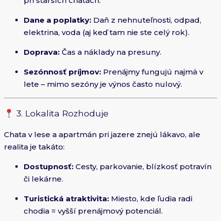
pri starších chatách.
Dane a poplatky:
Daň z nehnuteľnosti, odpad,
elektrina, voda (aj keď tam nie ste celý rok).
Doprava:
Čas a náklady na presuny.
Sezónnosť príjmov:
Prenájmy fungujú najmä v
lete – mimo sezóny je výnos často nulový.
3. Lokalita Rozhoduje
Chata v lese a apartmán pri jazere znejú lákavo, ale
realita je takáto:
Dostupnosť:
Cesty, parkovanie, blízkosť potravín
či lekárne.
Turistická atraktivita:
Miesto, kde ľudia radi
chodia = vyšší prenájmový potenciál.