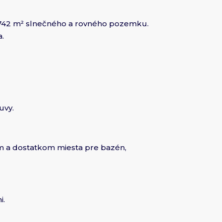
o 742 m² slnečného a rovného pozemku.
a.
uvy.
m a dostatkom miesta pre bazén,
i.