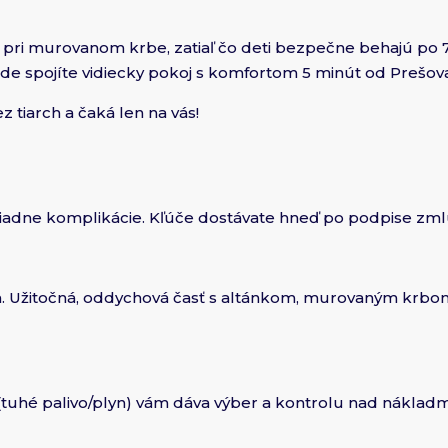
u pri murovanom krbe, zatiaľ čo deti bezpečne behajú p
kde spojíte vidiecky pokoj s komfortom 5 minút od Prešov
tiarch a čaká len na vás!
 žiadne komplikácie. Kľúče dostávate hneď po podpise zml
. Užitočná, oddychová časť s altánkom, murovaným krbo
(tuhé palivo/plyn) vám dáva výber a kontrolu nad nákladm