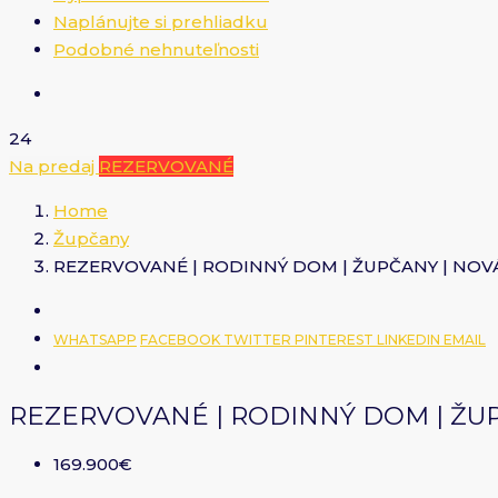
Naplánujte si prehliadku
Podobné nehnuteľnosti
24
Na predaj
REZERVOVANÉ
Home
Župčany
REZERVOVANÉ | RODINNÝ DOM | ŽUPČANY | NOV
WHATSAPP
FACEBOOK
TWITTER
PINTEREST
LINKEDIN
EMAIL
REZERVOVANÉ | RODINNÝ DOM | ŽU
169.900€