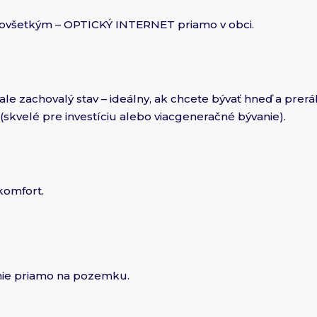
redovšetkým – OPTICKÝ INTERNET priamo v obci.
ale zachovalý stav – ideálny, ak chcete bývať hneď a prer
skvelé pre investíciu alebo viacgeneračné bývanie).
 komfort.
anie priamo na pozemku.