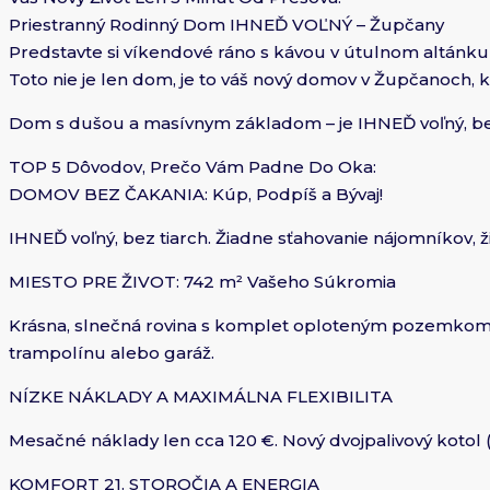
Priestranný Rodinný Dom IHNEĎ VOĽNÝ – Župčany
Predstavte si víkendové ráno s kávou v útulnom altánk
Toto nie je len dom, je to váš nový domov v Župčanoch, 
Dom s dušou a masívnym základom – je IHNEĎ voľný, bez 
TOP 5 Dôvodov, Prečo Vám Padne Do Oka:
DOMOV BEZ ČAKANIA: Kúp, Podpíš a Bývaj!
IHNEĎ voľný, bez tiarch. Žiadne sťahovanie nájomníkov,
MIESTO PRE ŽIVOT: 742 m² Vašeho Súkromia
Krásna, slnečná rovina s komplet oploteným pozemkom
trampolínu alebo garáž.
NÍZKE NÁKLADY A MAXIMÁLNA FLEXIBILITA
Mesačné náklady len cca 120 €. Nový dvojpalivový kotol 
KOMFORT 21. STOROČIA A ENERGIA