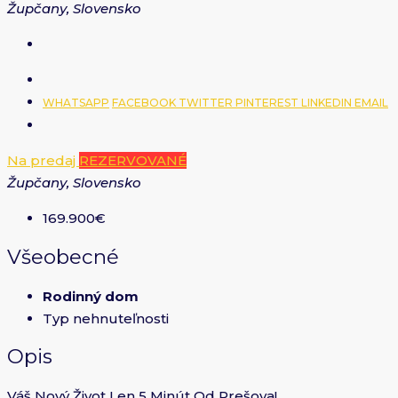
Župčany, Slovensko
WHATSAPP
FACEBOOK
TWITTER
PINTEREST
LINKEDIN
EMAIL
Na predaj
REZERVOVANÉ
Župčany, Slovensko
169.900€
Všeobecné
Rodinný dom
Typ nehnuteľnosti
Opis
Váš Nový Život Len 5 Minút Od Prešova!